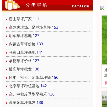
唐山草坪厂家
111
高尔夫球场、足球场草坪
153
胡军草坪基地
127
内蒙古草坪价格
133
张家口草坪基地
141
承德草坪价格
127
延庆草坪批发
136
怀柔、密云、朝阳草坪绿
156
北京草坪种植基地
142
高、中档冷季型早熟禾
136
高羊茅草坪批发
138