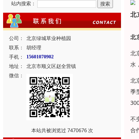
站内搜索：
北
北
公司：
北京绿城草业种植园
联系：
胡经理
北
手机：
15601070902
水
地址：
北京市顺义区赵全营镇
微信：
北
季
30
不
合
本站共被浏览过 7470676 次