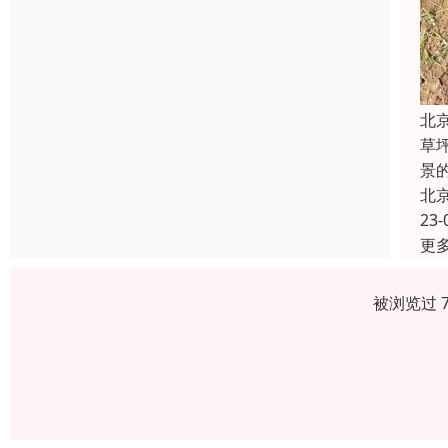
北
草
景
北
23-
更
被浏览过 