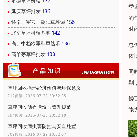
承德草坪价格
127
季
延庆草坪批发
136
的
怀柔、密云、朝阳草坪绿
156
时
北京草坪种植基地
142
高、中档冷季型早熟禾
136
总
高羊茅草坪批发
138
依
同
剔
草坪回收循环经济价值与环保意义
712阅读 2026-07-23 20:52:35
矮
草坪回收储存运输与管理规范
能
694阅读 2026-07-23 20:52:19
草坪回收病虫害防控与安全处置
703阅读 2026-07-23 20:52:07