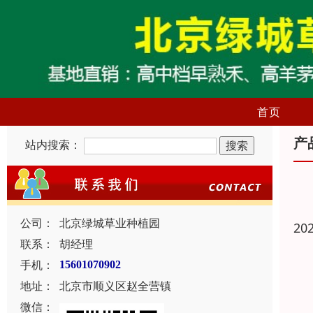
首页
产
站内搜索：
公司：
北京绿城草业种植园
20
联系：
胡经理
手机：
15601070902
地址：
北京市顺义区赵全营镇
微信：