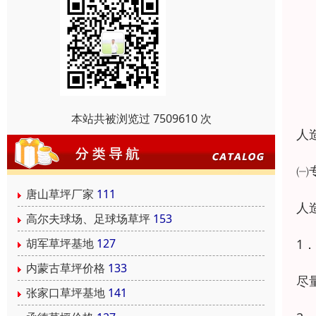
本站共被浏览过 7509610 次
人
㈠
唐山草坪厂家
111
人
高尔夫球场、足球场草坪
153
1
胡军草坪基地
127
内蒙古草坪价格
133
尽
张家口草坪基地
141