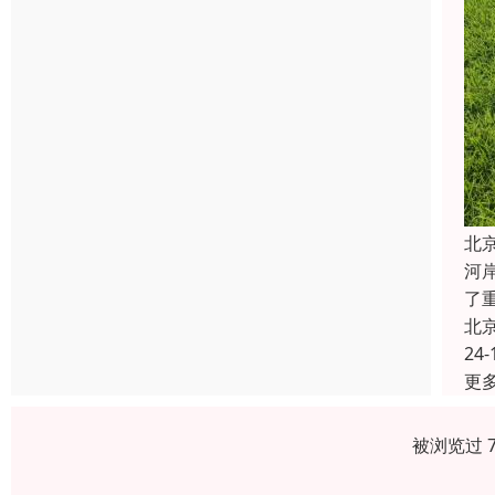
北
河
了
北
24-
更
被浏览过 