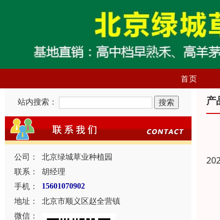
首页
产
站内搜索：
公司：
北京绿城草业种植园
20
联系：
胡经理
手机：
15601070902
地址：
北京市顺义区赵全营镇
微信：