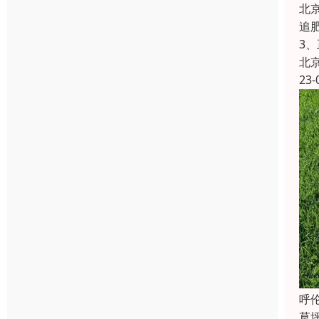
北
追肥
3
北
23-
‌
草