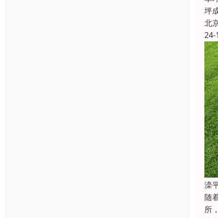
坪
北
24-
滦
随
所