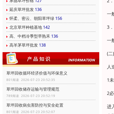
2
承德草坪价格
127
延庆草坪批发
136
一
怀柔、密云、朝阳草坪绿
156
3
北京草坪种植基地
142
高、中档冷季型早熟禾
136
一
高羊茅草坪批发
138
(
人
草坪回收循环经济价值与环保意义
1
801阅读 2026-07-23 20:52:35
草坪回收储存运输与管理规范
2
789阅读 2026-07-23 20:52:19
草坪回收病虫害防控与安全处置
进
801阅读 2026-07-23 20:52:07