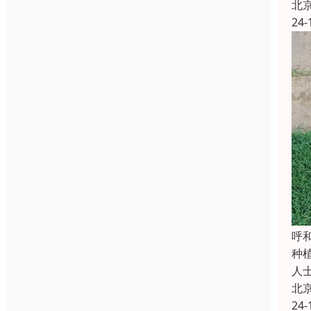
北
24-
‌
种
人
北
24-