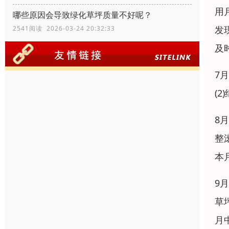
用
哪些原因会导致绿化草坪质量不好呢？
发
2541阅读 2026-03-24 20:32:33
及
7
(
8
整
本
9
草
月