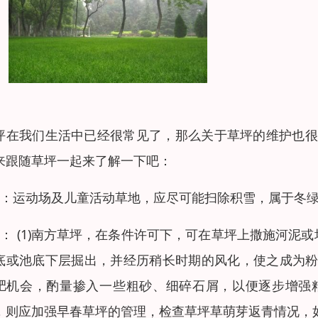
坪在我们生活中已经很常见了，那么关于草坪的维护也很
来跟随草坪一起来了解一下吧：
月：运动场及儿童活动草地，应尽可能扫除积雪，属于冬
月： (1)南方草坪，在条件许可下，可在草坪上撒施河
底或池底下层掘出，并经历稍长时期的风化，使之成为粉末
肥机会，酌量掺入一些粗砂、细碎石屑，以便逐步增强粘
，则应加强早春草坪的管理，检查草坪草萌芽返青情况，