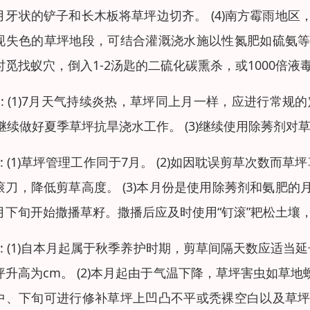
月牙状的铲子和长木板将草坪边切齐。 (4)南方霉雨地区
现失色的草坪地段，可结合灌溉浇水施以性氮肥如硫氨等。
时觅找蚁穴，倒入1-2汤匙的二硫化碳熏杀，或1000倍
月: (1)7月天气持续炎热，草坪同上月一样，应进行常规的
2)继续做好夏季草坪抗旱浇水工作。 (3)继续使用除莠剂
月: (1)草坪管理工作同于7月。 (2)如因耽误剪草次
滚刀，降低剪草高度。 (3)本月份是使用除莠剂和氨肥的
月下旬开始撒播草籽。撒播后应及时使用“钉滚”耙松土壤
月: (1)自本月起属于秋季养护时期，剪草间隔天数应适
坪升高为cm。 (2)本月起由于气温下降，草坪害虫如草地
中、下旬可进行修补草坪上凹凸不平或秃裸空白以及草坪切