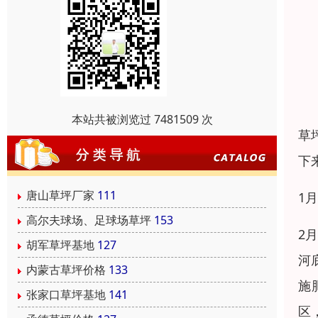
本站共被浏览过 7481509 次
草
下
唐山草坪厂家
111
1
高尔夫球场、足球场草坪
153
2
胡军草坪基地
127
河
内蒙古草坪价格
133
施
张家口草坪基地
141
区