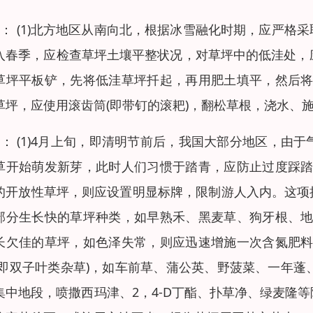
月： (1)北方地区从南向北，根据冰雪融化时期，应严格采
入春季，应检查草坪土壤平整状况，对草坪中的低洼处，
草坪平板铲，先将低洼草坪扦起，再用肥土填平，然后将取
草坪，应使用滚齿筒(即带钉的滚耙)，翻松草根，浇水、
月： (1)4月上旬，即清明节前后，我国大部分地区，
草开始萌发新芽，此时人们习惯于踏青，应防止过度踩踏损
的开放性草坪，则应设置明显标牌，限制游人入内。这项措
部分生长快的草坪种类，如早熟禾、黑麦草、狗牙根、地毯
长欠佳的草坪，如色泽失常，则应迅速增施一次含氮肥料，
(即双子叶类杂草)，如车前草、蒲公英、野菠菜、一年蓬
集中地段，喷撒西玛津、2，4-D丁酯、扑草净、绿麦隆