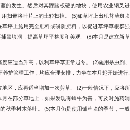
走蔓的发生。然后对其踩踏板硬的地块，使用农业钢叉进
用扫帚将叶片上的土粒扫掉。 (5)如草坪上出现苔藓斑
应在草坪上施用完全肥料或磷质肥料，以促进草坪草根群
要捕鼠填洞，提高草坪平整度和美观。 (8)本月是建立新
草高度应适当升高，以利草坪草正常越冬。 (2)施用杀虫剂
坪养护管理工作，均应合理安排，力争在本月起开始进行
南方地区，应再适当增加一次剪草。 (2)一般情况下，应将
)本月在部分草地上，如果发现有蜗牛为害，可及时施药
的秋季树木落叶。 (5)本月仍是使用铺草块的季节，一