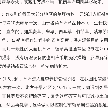
将家草杀死，或施用方法不当，损伤草坪周围其它花木。
月： (1)5月份我国大部分地区的草坪植物，开始进入
于每隔10天剪草一次。由于各类草坪草品种不同，生长
向上直立的，如黑麦草、雀卑、两耳草、竹节草、紫羊茅
一些。 (2)剪草操作过程中的留草高度，供人观赏用的专
，而对一般性的大面积草坪，留草高度通常应控制在2cm
的灌水，没有喷灌设备的也相应采取浇水措施，及早解除旱
喷射锈钠或石硫合剂，控制病情扩大。
月: (1)6月起，草坪进入夏季养护管理阶段，在我国比
0天左右一次。北方干旱地区为10-15天一次，如遇到
，而且剪后不必耙除碎草，因为这些碎草片可以减少土面的
遍，然后再轧剪，这样做可以控制住车轴草匍匐茎的蔓延。