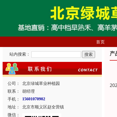
首页
产
站内搜索：
公司：
北京绿城草业种植园
20
联系：
胡经理
手机：
15601070902
地址：
北京市顺义区赵全营镇
微信：