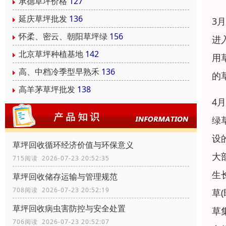
承德草坪价格
127
延庆草坪批发
136
3
怀柔、密云、朝阳草坪绿
156
进
北京草坪种植基地
142
用
高、中档冷季型早熟禾
136
的
高羊茅草坪批发
138
4
绿
设
草坪回收循环经济价值与环保意义
大
715阅读 2026-07-23 20:52:35
生
草坪回收储存运输与管理规范
708阅读 2026-07-23 20:52:19
草
草坪回收病虫害防控与安全处置
草
706阅读 2026-07-23 20:52:07