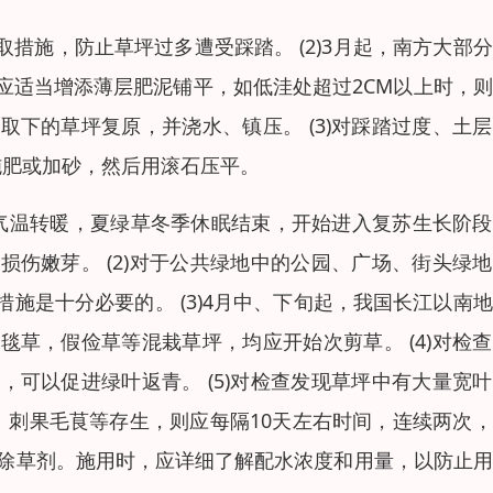
取措施，防止草坪过多遭受踩踏。 (2)3月起，南方大部
应适当增添薄层肥泥铺平，如低洼处超过2CM以上时，
下的草坪复原，并浇水、镇压。 (3)对踩踏过度、土
施肥或加砂，然后用滚石压平。
由于气温转暖，夏绿草冬季休眠结束，开始进入复苏生长阶
伤嫩芽。 (2)对于公共绿地中的公园、广场、街头绿
施是十分必要的。 (3)4月中、下旬起，我国长江以南
草，假俭草等混栽草坪，均应开始次剪草。 (4)对检
可以促进绿叶返青。 (5)对检查发现草坪中有大量宽
、刺果毛茛等存生，则应每隔10天左右时间，连续两次
等除草剂。施用时，应详细了解配水浓度和用量，以防止