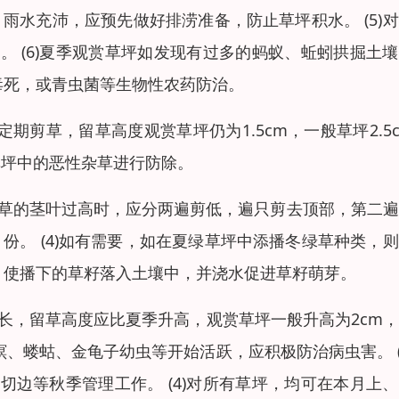
，雨水充沛，应预先做好排涝准备，防止草坪积水。 (5)
 (6)夏季观赏草坪如发现有过多的蚂蚁、蚯蚓拱掘土
液毒死，或青虫菌等生物性农药防治。
定期剪草，留草高度观赏草坪仍为1.5cm，一般草坪2.5
对草坪中的恶性杂草进行防除。
数而草坪草的茎叶过高时，应分两遍剪低，遍只剪去顶部，第二
月份。 (4)如有需要，如在夏绿草坪中添播冬绿草种类，
，使播下的草籽落入土壤中，并浇水促进草籽萌芽。
当延长，留草高度应比夏季升高，观赏草坪一般升高为2cm
螟、蝼蛄、金龟子幼虫等开始活跃，应积极防治病虫害。 (
边等秋季管理工作。 (4)对所有草坪，均可在本月上