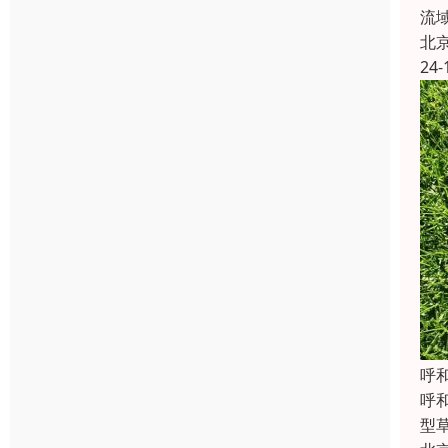
流
北
24-
‌
‌
型