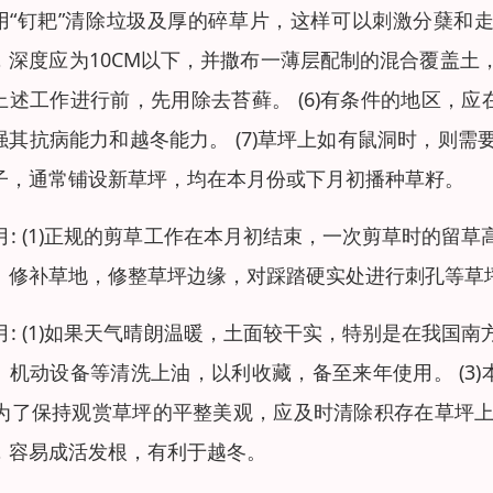
用“钉耙”清除垃圾及厚的碎草片，这样可以刺激分蘖和
，深度应为10CM以下，并撒布一薄层配制的混合覆盖土，
上述工作进行前，先用除去苔藓。 (6)有条件的地区，
强其抗病能力和越冬能力。 (7)草坪上如有鼠洞时，则需
子，通常铺设新草坪，均在本月份或下月初播种草籽。
0月: (1)正规的剪草工作在本月初结束，一次剪草时的留
。修补草地，修整草坪边缘，对踩踏硬实处进行刺孔等草
1月: (1)如果天气晴朗温暖，土面较干实，特别是在我国
、机动设备等清洗上油，以利收藏，备至来年使用。 (3
4)为了保持观赏草坪的平整美观，应及时清除积存在草坪上
，容易成活发根，有利于越冬。