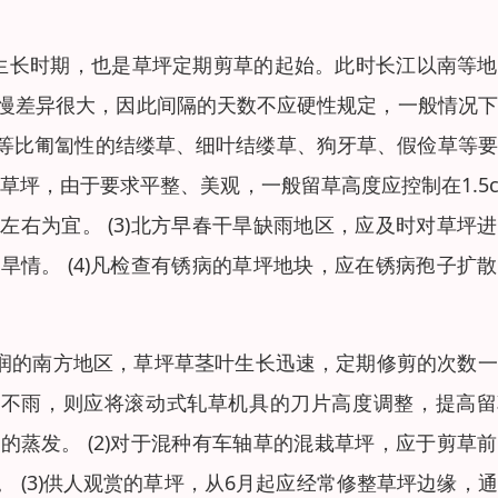
旺盛生长时期，也是草坪定期剪草的起始。此时长江以南等
快慢差异很大，因此间隔的天数不应硬性规定，一般情况
等比匍匐性的结缕草、细叶结缕草、狗牙草、假俭草等要
用草坪，由于要求平整、美观，一般留草高度应控制在1.5
左右为宜。 (3)北方早春干旱缺雨地区，应及时对草坪
情。 (4)凡检查有锈病的草坪地块，应在锈病孢子扩
较湿润的南方地区，草坪草茎叶生长迅速，定期修剪的次数
久旱不雨，则应将滚动式轧草机具的刀片高度调整，提高
蒸发。 (2)对于混种有车轴草的混栽草坪，应于剪草
 (3)供人观赏的草坪，从6月起应经常修整草坪边缘，