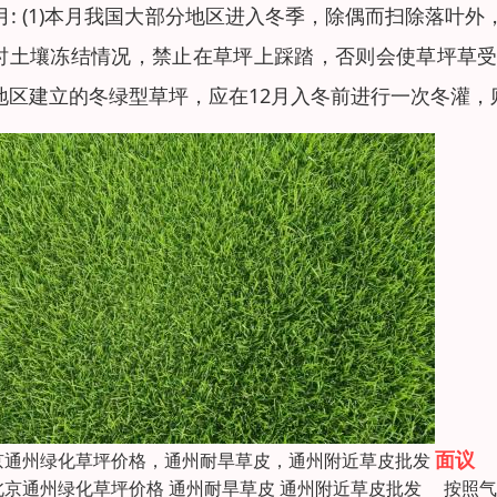
2月: (1)本月我国大部分地区进入冬季，除偶而扫除落叶
时土壤冻结情况，禁止在草坪上踩踏，否则会使草坪草受严
地区建立的冬绿型草坪，应在12月入冬前进行一次冬灌，
面议
京通州绿化草坪价格，通州耐旱草皮，通州附近草皮批发
京通州绿化草坪价格 通州耐旱草皮 通州附近草皮批发 按照