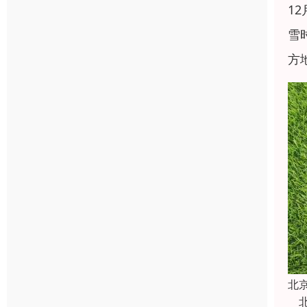
1
雪
方
北
北