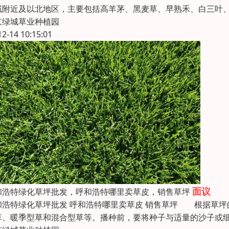
域附近及以北地区，主要包括高羊茅、黑麦草、早熟禾、白三叶
京绿城草业种植园
12-14 10:15:01
面议
呼和浩特绿化草坪批发，呼和浩特哪里卖草皮，销售草坪
呼和浩特绿化草坪批发 呼和浩特哪里卖草皮 销售草坪 根据草
草、暖季型草和混合型草等。播种前，要将种子与适量的沙子或