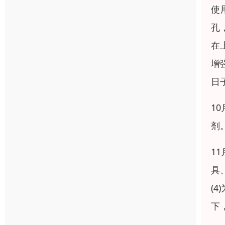
使
孔
在
增
日
1
剂
1
具
(
下