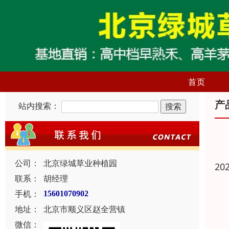
首页
产
站内搜索：
公司：
北京绿城草业种植园
20
联系：
胡经理
手机：
15601070902
地址：
北京市顺义区赵全营镇
微信：