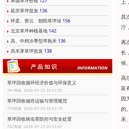
承德草坪价格
127
上
延庆草坪批发
136
其
怀柔、密云、朝阳草坪绿
156
泞
北京草坪种植基地
142
高、中档冷季型早熟禾
136
再
高羊茅草坪批发
138
长
候
高
草坪回收循环经济价值与环保意义
富
761阅读 2026-07-23 20:52:35
因
草坪回收储存运输与管理规范
的
756阅读 2026-07-23 20:52:19
禾
草坪回收病虫害防控与安全处置
762阅读 2026-07-23 20:52:07