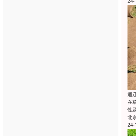
24-
‌
在
性
北
24-