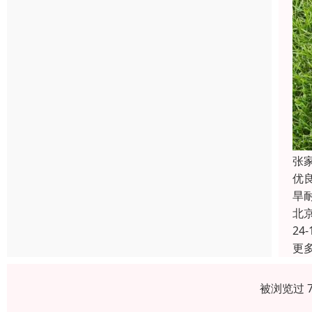
张
优
旱
北
24-
更
被浏览过 