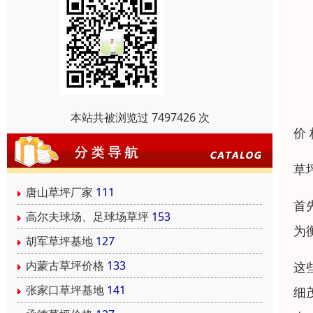
本站共被浏览过 7497426 次
价
草
唐山草坪厂家
111
首
高尔夫球场、足球场草坪
153
为
胡军草坪基地
127
内蒙古草坪价格
133
这
张家口草坪基地
141
细