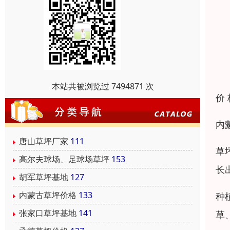
本站共被浏览过 7494871 次
价
内
唐山草坪厂家
111
草
高尔夫球场、足球场草坪
153
长
胡军草坪基地
127
内蒙古草坪价格
133
种
张家口草坪基地
141
草