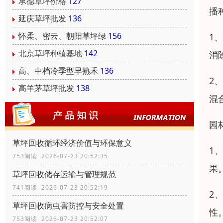
承德草坪价格
127
播
延庆草坪批发
136
怀柔、密云、朝阳草坪绿
156
1
北京草坪种植基地
142
消
高、中档冷季型早熟禾
136
2
高羊茅草坪批发
138
混
园
草坪回收循环经济价值与环保意义
1
753阅读 2026-07-23 20:52:35
果
草坪回收储存运输与管理规范
741阅读 2026-07-23 20:52:19
2
草坪回收病虫害防控与安全处置
性
753阅读 2026-07-23 20:52:07