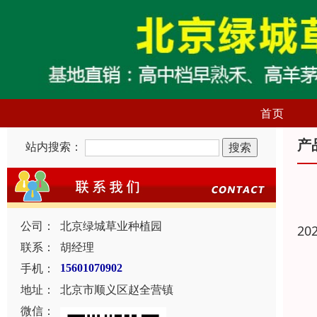
首页
产
站内搜索：
公司：
北京绿城草业种植园
20
联系：
胡经理
手机：
15601070902
地址：
北京市顺义区赵全营镇
微信：