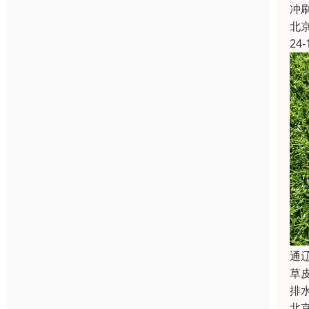
冲
北
24-
‌
草
排
北