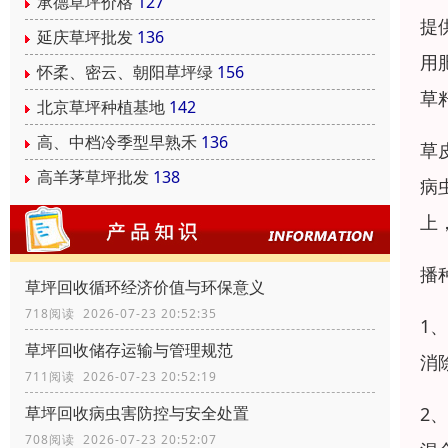
承德草坪价格
127
提
延庆草坪批发
136
用
怀柔、密云、朝阳草坪绿
156
草
北京草坪种植基地
142
高、中档冷季型早熟禾
136
草
高羊茅草坪批发
138
病
上
播
草坪回收循环经济价值与环保意义
718阅读 2026-07-23 20:52:35
1
草坪回收储存运输与管理规范
消
711阅读 2026-07-23 20:52:19
2
草坪回收病虫害防控与安全处置
708阅读 2026-07-23 20:52:07