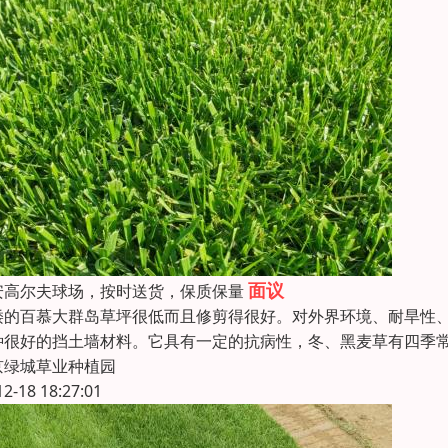
面议
安高尔夫球场，按时送货，保质保量
矮的百慕大群岛草坪很低而且修剪得很好。对外界环境、耐旱性
种很好的挡土墙材料。它具有一定的抗病性，冬、黑麦草有四季
京绿城草业种植园
12-18 18:27:01