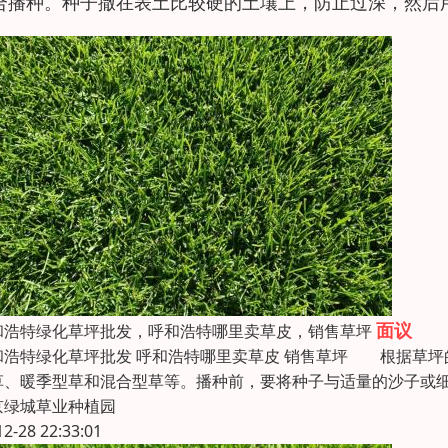
合播种。种子撒在表土比较硬的土壤上，防止过深，然后用
面议
呼和浩特绿化草坪批发，呼和浩特哪里卖草皮，销售草坪
呼和浩特绿化草坪批发 呼和浩特哪里卖草皮 销售草坪 根据草
草、暖季型草和混合型草等。播种前，要将种子与适量的沙子或
京绿城草业种植园
12-28 22:33:01