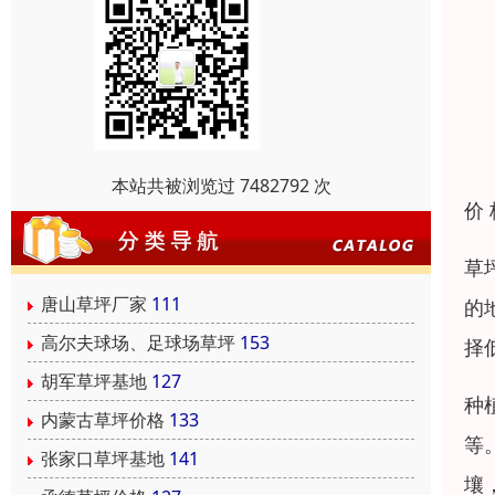
本站共被浏览过 7482792 次
价
草
唐山草坪厂家
111
的
高尔夫球场、足球场草坪
153
择
胡军草坪基地
127
种
内蒙古草坪价格
133
等
张家口草坪基地
141
壤