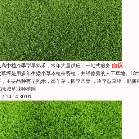
面议
京高中档冷季型早熟禾，常年大量供应，一站式服务
化草坪是用多年生矮小草本植株密植，并经修剪的人工草地。18
坪，主要品种有早熟禾，高羊茅，四季常青 ，冷季型草坪，混播
京绿城草业种植园
12-14 14:30:01