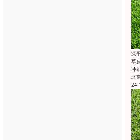
滦
草
冲
北
24-