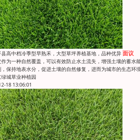
面议
平县高中档冷季型早熟禾，大型草坪养植基地，品种优异
皮作为一种自然覆盖，可以有效防止水土流失，增强土壤的蓄水
刷，保持地表水分，促进土壤的自然修复，进而为城市的生态环
京绿城草业种植园
12-18 13:06:01