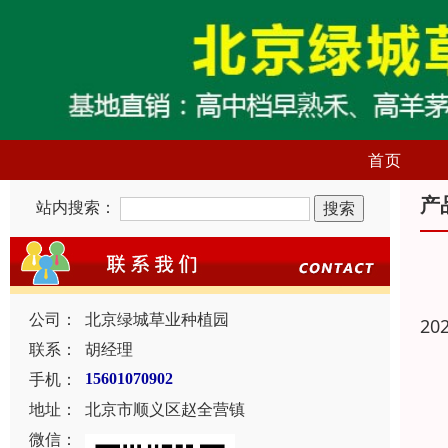
首页
产
站内搜索：
公司：
北京绿城草业种植园
20
联系：
胡经理
手机：
15601070902
地址：
北京市顺义区赵全营镇
微信：