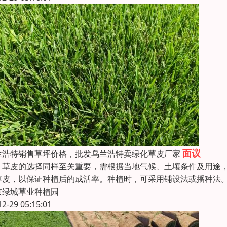
面议
兰浩特销售草坪价格，批发乌兰浩特卖绿化草皮厂家
皮的选择同样至关重要，需根据当地气候、土壤条件及用途，
草皮，以保证种植后的成活率。种植时，可采用铺设法或播种法
京绿城草业种植园
12-29 05:15:01