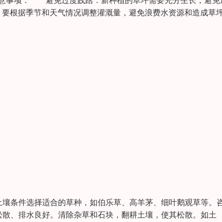
注意事项： 避免过度践踏：新种植的草坪需要充分生长，避免
要根据季节和天气情况调整灌溉量，避免浪费水资源和造成草
土壤条件选择适合的草种，如伯乐草、高羊茅、细叶鹅观草等。
壤松散、排水良好。清除杂草和石块，翻耕土壤，使其松散。如土