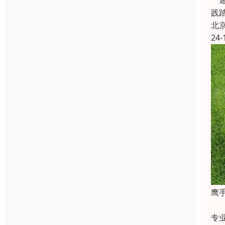
‌
践
北
24-
鹰
种
专