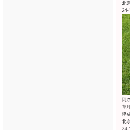
北
24-
阿
草
坪
北
24-